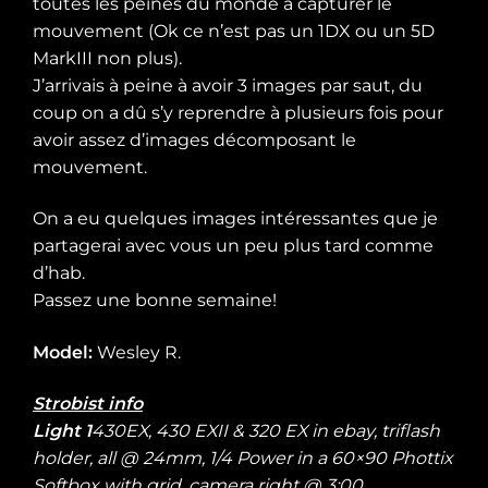
toutes les peines du monde à capturer le
mouvement (Ok ce n’est pas un 1DX ou un 5D
MarkIII non plus).
J’arrivais à peine à avoir 3 images par saut, du
coup on a dû s’y reprendre à plusieurs fois pour
avoir assez d’images décomposant le
mouvement.
On a eu quelques images intéressantes que je
partagerai avec vous un peu plus tard comme
d’hab.
Passez une bonne semaine!
Model:
Wesley R.
Strobist info
Light 1
430EX, 430 EXII & 320 EX in ebay, triflash
holder, all @ 24mm, 1/4 Power in a 60×90 Phottix
Softbox with grid, camera right @ 3:00.